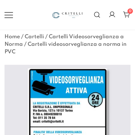
Vai
al
0
contenuto
Soluzioni di Comunicazione
CRITELLI.IT
Visiva dal 1972
Home
/
Cartelli
/
Cartelli Videosorveglianza a
Norma
/ Cartelli videosorveglianza a norma in
PVC