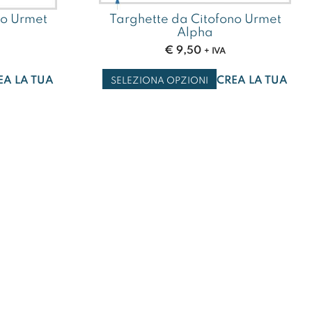
no Urmet
Targhette da Citofono Urmet
Alpha
€
9,50
+ IVA
EA LA TUA
CREA LA TUA
SELEZIONA OPZIONI
GRAFICA
Home page
Condizioni generali di uso e
vendita
Privacy Policy