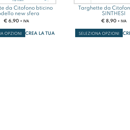
e da Citofono bticino
Targhette da Citofo
dello new sfera
SINTHESI
€
6,90
€
8,90
+ IVA
+ IVA
CREA LA TUA
CR
NA OPZIONI
SELEZIONA OPZIONI
GRAFICA
GRAFICA