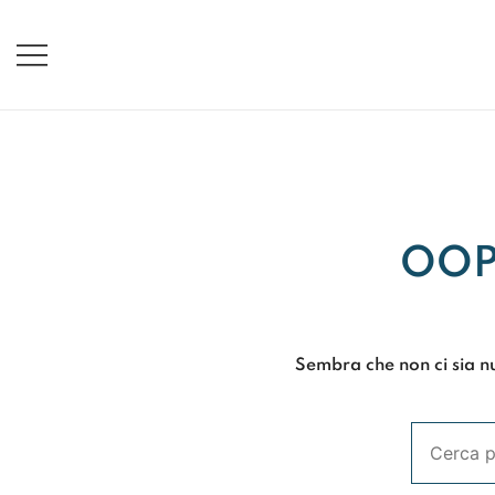
Vai
al
contenuto
OOP
Sembra che non ci sia nu
Ricerca: