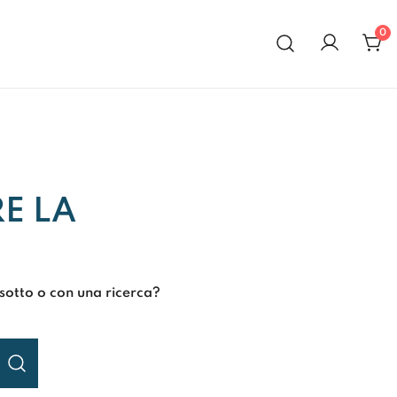
0
al 1972
E LA
 sotto o con una ricerca?