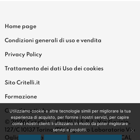
Home page
Condizioni generali di uso e vendita
Privacy Policy
Trattamento dei dati Uso dei cookies
Sito Critelli.it
Formazione
Crea il tuo timbro
Utilizziamo cookie e altre tecnologie simili per migliorare la tua
esperienza di acquisto, per fornire i nostri servizi, per capire
© 2026 Critelli.it - CRITELLI S.R.L. Via Gorizia,
come i nostri clienti li utilizzano in modo da poter migliorare
127/C 10137 Torino (TO) Ingresso Laboratorio Via
servizi e prodotti.
Ogliaro 40 Italy VAT ID: 08049200010 FISCAL