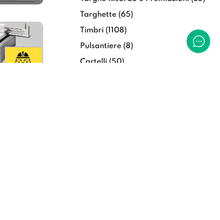
Targhette
(65)
Timbri
(1108)
Pulsantiere
(8)
Cartelli
(50)
Stampa Grande Formato
(16)
Accendini
(15)
nde
Tipografia
(54)
Vetrine & Allestimenti
(22)
Decorazione Automezzi
(19)
Tende da sole
(1)
Illuminazione
(40)
Barriere & Igiene
(123)
Lavorazioni e Servizi
(59)
Articoli per Ufficio
(18)