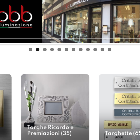
Targhe Ricordo e
Premiazioni
(35)
Targhette
(6