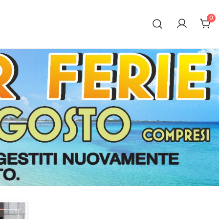
0
al 1972