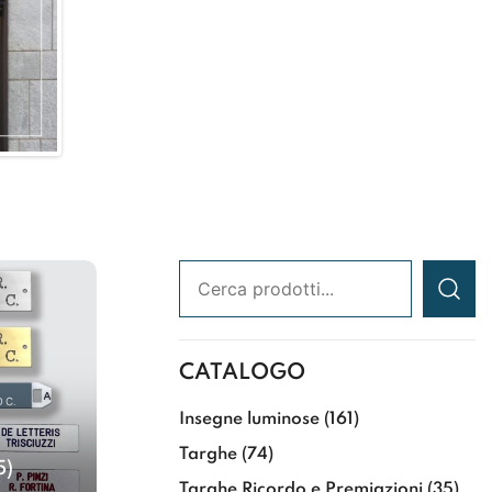
Ricerca:
CATALOGO
Insegne luminose
(161)
Targhe
(74)
5)
Targhe Ricordo e Premiazioni
(35)