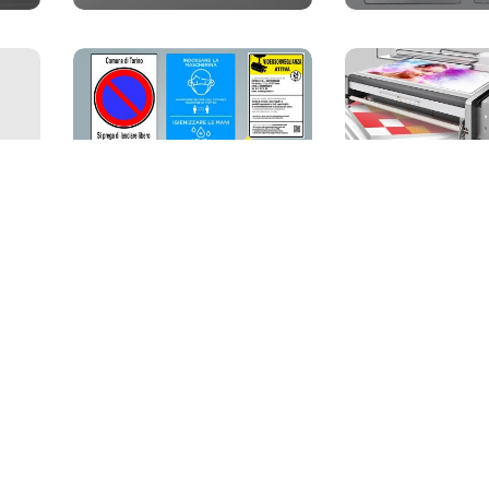
Stampa Gra
Cartelli
(50)
Formato
(16)