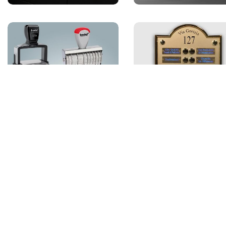
Timbri
(1108)
Pulsantiere
(8)