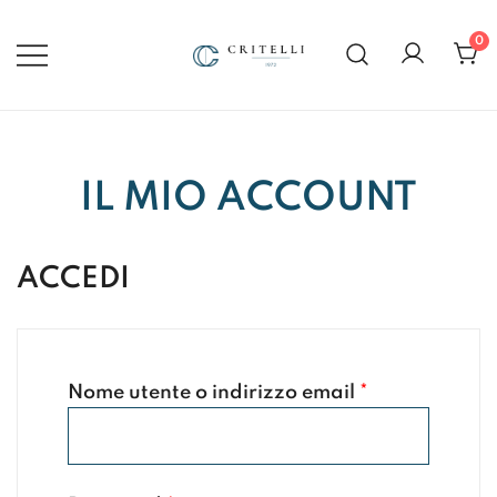
Vai
al
0
contenuto
Soluzioni di Comunicazione
CRITELLI.IT
Visiva dal 1972
IL MIO ACCOUNT
ACCEDI
Richiesto
Nome utente o indirizzo email
*