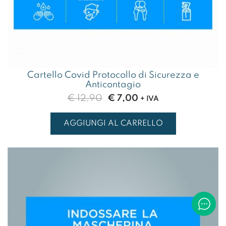
Cartello Covid Protocollo di Sicurezza e
Anticontagio
Il
Il
€
12,90
€
7,00
+ IVA
prezzo
prezzo
originale
attuale
AGGIUNGI AL CARRELLO
era:
è:
€ 12,90.
€ 7,00.