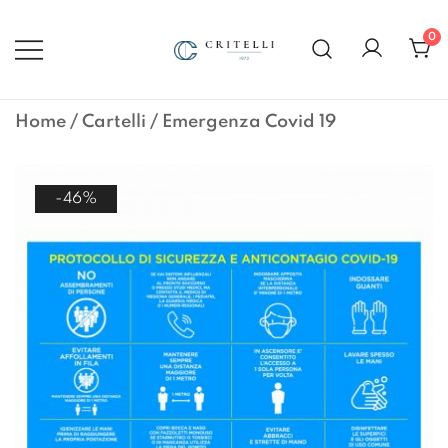
Vai
al
0
contenuto
Soluzioni di Comunicazione
CRITELLI.IT
Visiva dal 1972
Home
/
Cartelli
/ Emergenza Covid 19
-46%