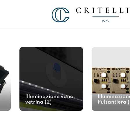
Soluzioni di Comunicazione Visiva d
CRITELLI.IT
Illuminazione vano
Illuminazion
vetrina
(2)
Pulsantiera