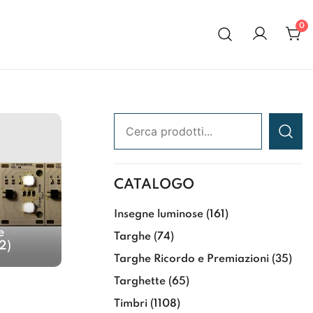
0
al 1972
Ricerca:
CATALOGO
Insegne luminose
(161)
e
Targhe
(74)
(2)
Targhe Ricordo e Premiazioni
(35)
Targhette
(65)
Timbri
(1108)