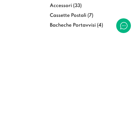
Accessori
(33)
Cassette Postali
(7)
Bacheche Portavvisi
(4)
Home page
Condizioni generali di uso e
vendita
Privacy Policy
Trattamento dei dati Uso
dei cookies
Sito Critelli.it
Formazione