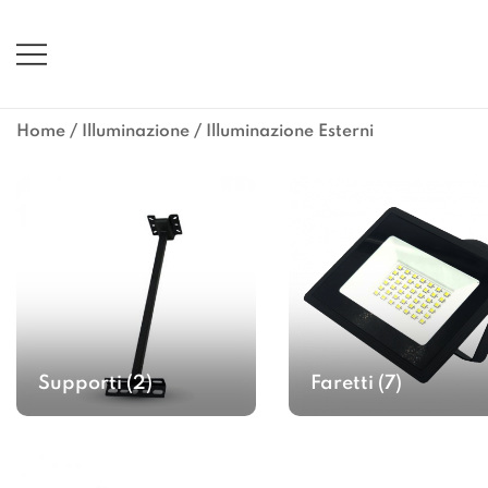
Vai
al
contenuto
Home
/
Illuminazione
/ Illuminazione Esterni
Supporti
(2)
Faretti
(7)