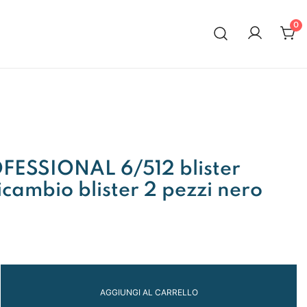
0
al 1972
ESSIONAL 6/512 blister
icambio blister 2 pezzi nero
NAL
AGGIUNGI AL CARRELLO