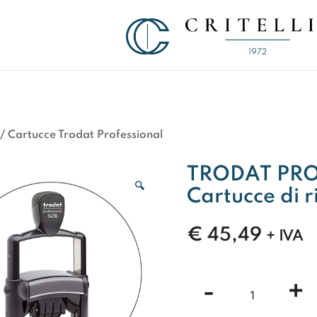
Soluzioni di Comunicazione Visiva d
CRITELLI.IT
/
Cartucce Trodat Professional
TRODAT PROF
🔍
Cartucce di r
€
45,49
+ IVA
TRODAT
-
+
PROFESSIO
6/512