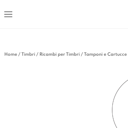
Vai
al
contenuto
Home
/
Timbri
/
Ricambi per Timbri
/
Tamponi e Cartucce