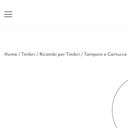
Vai
al
contenuto
Home
/
Timbri
/
Ricambi per Timbri
/
Tamponi e Cartucce