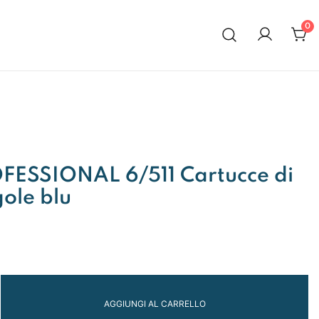
0
al 1972
ESSIONAL 6/511 Cartucce di
gole blu
NAL
AGGIUNGI AL CARRELLO