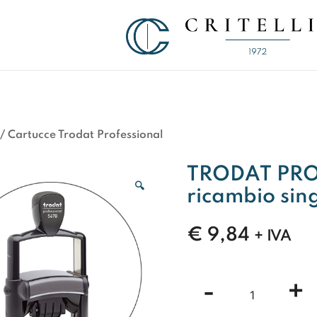
Soluzioni di Comunicazione Visiva d
CRITELLI.IT
/
Cartucce Trodat Professional
TRODAT PROF
🔍
ricambio sin
€
9,84
+ IVA
TRODAT
-
+
PROFESSIO
6/511