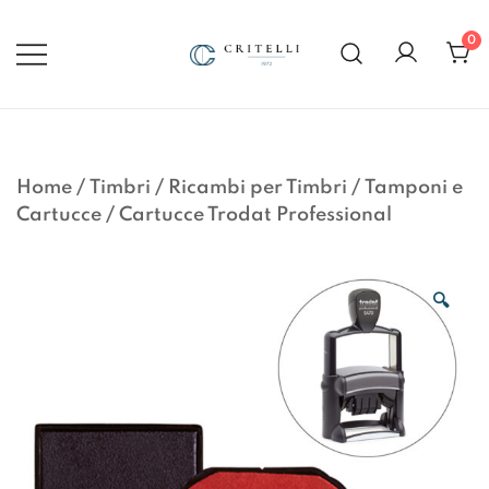
Vai
al
0
contenuto
Soluzioni di Comunicazione
CRITELLI.IT
Visiva dal 1972
Home
/
Timbri
/
Ricambi per Timbri
/
Tamponi e
Cartucce
/
Cartucce Trodat Professional
🔍