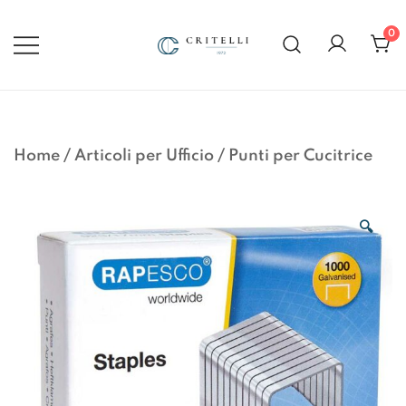
Vai
al
0
contenuto
Soluzioni di Comunicazione
CRITELLI.IT
Visiva dal 1972
Home
/
Articoli per Ufficio
/
Punti per Cucitrice
🔍