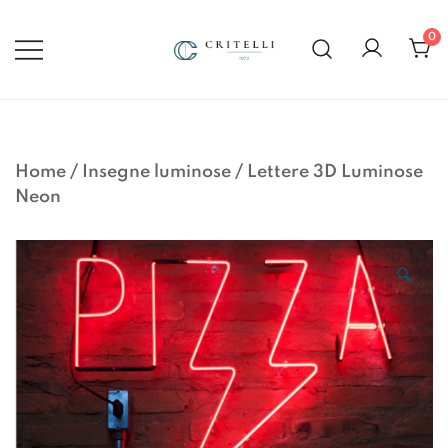
Vai
al
0
contenuto
Soluzioni di Comunicazione
CRITELLI.IT
Visiva dal 1972
Home
/
Insegne luminose
/
Lettere 3D Luminose
Neon
🔍