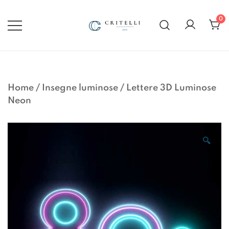
Vai
al
0
contenuto
Soluzioni di Comunicazione
CRITELLI.IT
Visiva dal 1972
Home
/
Insegne luminose
/
Lettere 3D Luminose
Neon
🔍