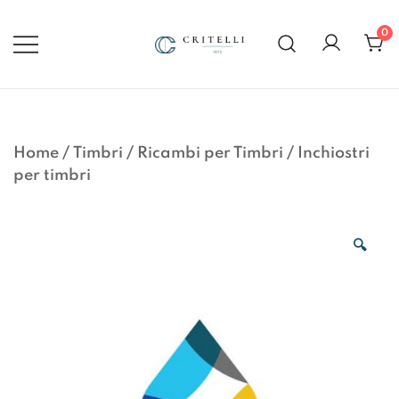
Vai
al
0
contenuto
Soluzioni di Comunicazione
CRITELLI.IT
Visiva dal 1972
Home
/
Timbri
/
Ricambi per Timbri
/
Inchiostri
per timbri
🔍