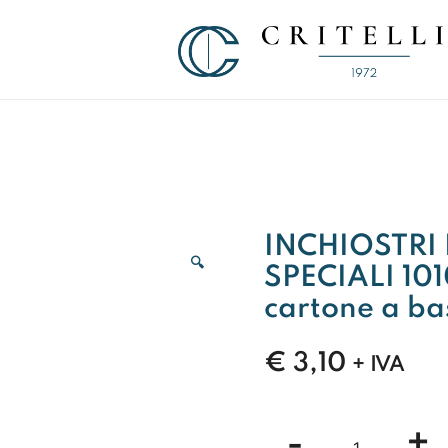
Soluzioni di Comunicazione Visiva d
CRITELLI.IT
INCHIOSTRI 
🔍
SPECIALI 1010
cartone a ba
€
3,10
+ IVA
INCHIOSTRI
-
+