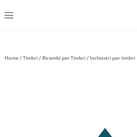
Vai
al
contenuto
Home
/
Timbri
/
Ricambi per Timbri
/
Inchiostri per timbri