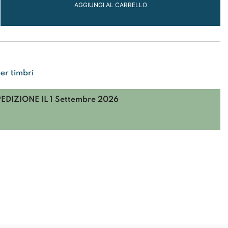
AGGIUNGI AL CARRELLO
ONI
per timbri
PEDIZIONE IL
1 Settembre 2026