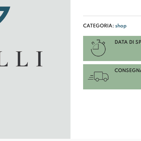
TIMBRO
COLOP
50
A
CATEGORIA:
shop
6
RIGHE
DATA DI S
quantità
CONSEGNA