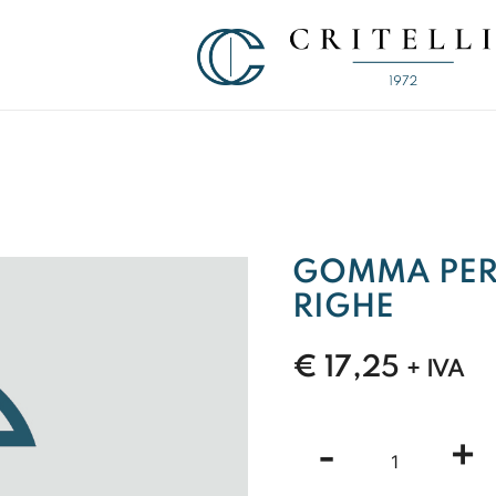
Soluzioni di Comunicazione Visiva d
CRITELLI.IT
GOMMA PER 
RIGHE
€
17,25
+ IVA
GOMMA
-
+
PER
VS.