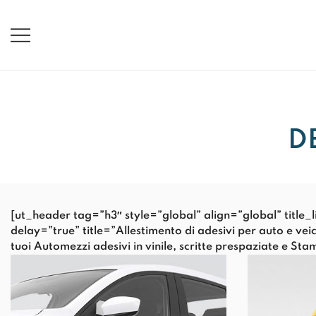
Vai
al
contenuto
D
[ut_header tag=”h3″ style=”global” align=”global” titl
delay=”true” title=”Allestimento di adesivi per auto e 
tuoi Automezzi adesivi in vinile, scritte prespaziate e S