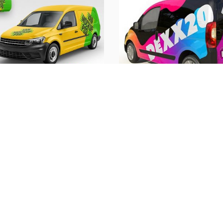
one Automezzo Piccolo
Decorazione Automezz
ivello Premium
Livello Total
€
899,00
€
1.399,00
+ IVA
+ IV
ELEZIONA OPZIONI
SELEZIONA OPZIO