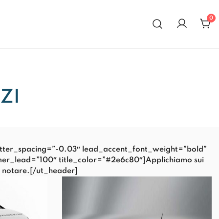
0
al 1972
ZI
_letter_spacing=”-0.03″ lead_accent_font_weight=”bold”
timer_lead=”100″ title_color=”#2e6c80″]Applichiamo sui
rà notare.[/ut_header]