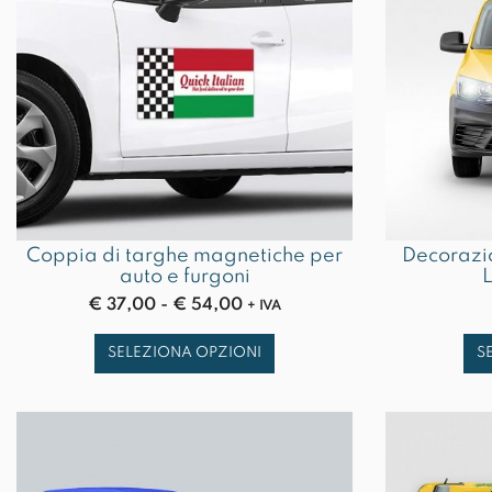
Coppia di targhe magnetiche per
Decorazi
auto e furgoni
L
Fascia
€
37,00
-
€
54,00
+ IVA
di
Questo
prezzo:
SELEZIONA OPZIONI
S
prodotto
da
ha
€ 37,00
più
a
varianti.
€ 54,00
Le
opzioni