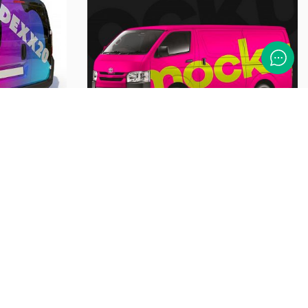
o Piccolo
Decorazione Automezzo Medio
Livello Minimal
€
449,00
A
+ IVA
NI
SELEZIONA OPZIONI