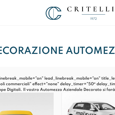
Soluzioni di Comunicazione Visiva d
CRITELLI.IT
ECORAZIONE AUTOMEZ
e_linebreak_mobile=”on” lead_linebreak_mobile=”on” title
veicoli commerciali” effect=”none” delay_timer=”50″ delay_
tampe Digitali. Il vostro Automezzo Aziendale Decorato si fa