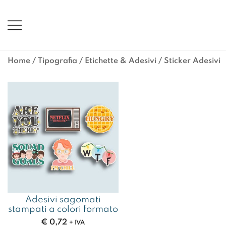
Vai
al
contenuto
Home
/
Tipografia
/
Etichette & Adesivi
/ Sticker Adesivi
Adesivi sagomati
stampati a colori formato
€
0,72
+ IVA