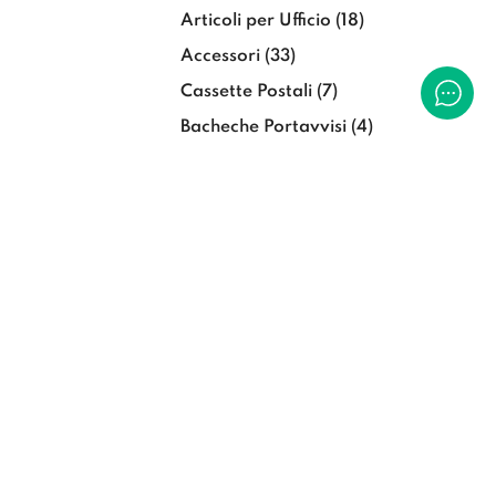
Articoli per Ufficio
(18)
Accessori
(33)
Cassette Postali
(7)
Bacheche Portavvisi
(4)
Home page
Condizioni generali di uso e
vendita
Privacy Policy
Trattamento dei dati Uso
dei cookies
Sito Critelli.it
Formazione