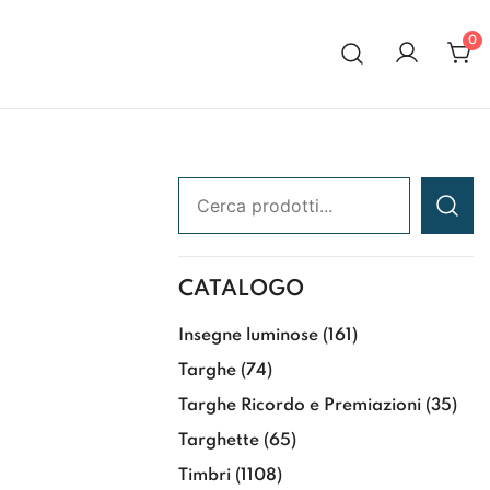
0
al 1972
Ricerca:
CATALOGO
Insegne luminose
(161)
Targhe
(74)
Targhe Ricordo e Premiazioni
(35)
Targhette
(65)
Timbri
(1108)