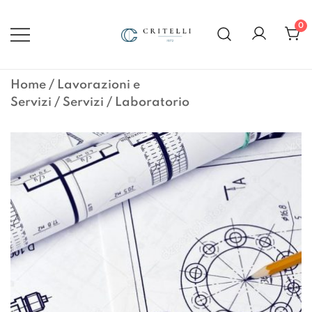
Vai
al
0
contenuto
Soluzioni di Comunicazione
CRITELLI.IT
Visiva dal 1972
Home
/
Lavorazioni e
Servizi
/
Servizi
/ Laboratorio