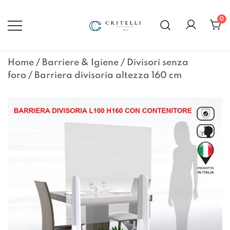
Vai
al
0
contenuto
Soluzioni di Comunicazione
CRITELLI.IT
Visiva dal 1972
Home
/
Barriere & Igiene
/
Divisori senza
foro
/ Barriera divisoria altezza 160 cm