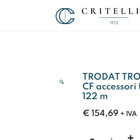
Soluzioni di Comunicazione Visiva d
CRITELLI.IT
TRODAT TROD
🔍
CF accessori
122 m
€
154,69
+ IVA
TRODAT
-
+