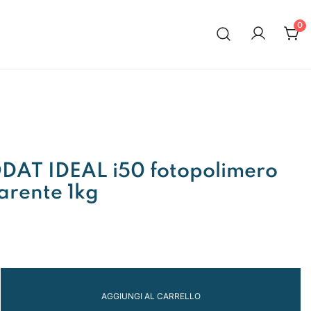
0
al 1972
AT IDEAL i50 fotopolimero
parente 1kg
AGGIUNGI AL CARRELLO