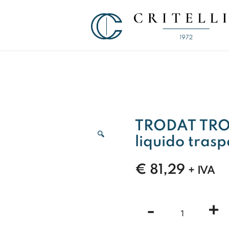
Soluzioni di Comunicazione Visiva d
CRITELLI.IT
TRODAT TROD
🔍
liquido tras
€
81,29
+ IVA
TRODAT
-
+
TRODAT
IDEAL