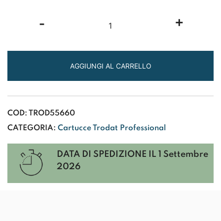
TRODAT
-
+
PROFESSIONAL
6/53
Cartucce
di
AGGIUNGI AL CARRELLO
ricambio
singole
nero
COD:
TROD55660
quantità
CATEGORIA:
Cartucce Trodat Professional
DATA DI SPEDIZIONE IL
1 Settembre
2026