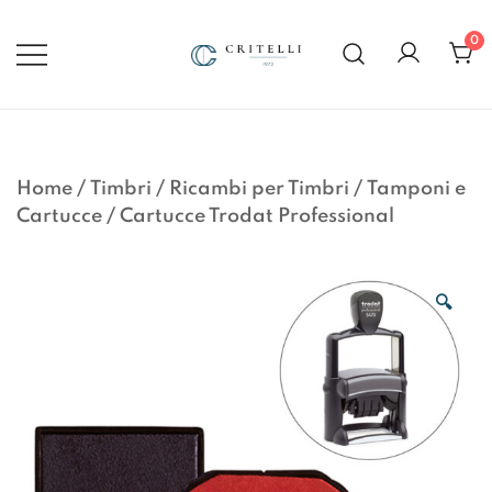
Vai
al
0
contenuto
Soluzioni di Comunicazione
CRITELLI.IT
Visiva dal 1972
Home
/
Timbri
/
Ricambi per Timbri
/
Tamponi e
Cartucce
/
Cartucce Trodat Professional
🔍