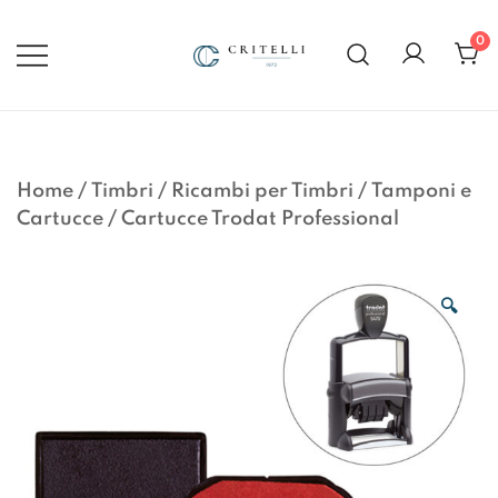
Vai
al
0
contenuto
Soluzioni di Comunicazione
CRITELLI.IT
Visiva dal 1972
Home
/
Timbri
/
Ricambi per Timbri
/
Tamponi e
Cartucce
/
Cartucce Trodat Professional
🔍