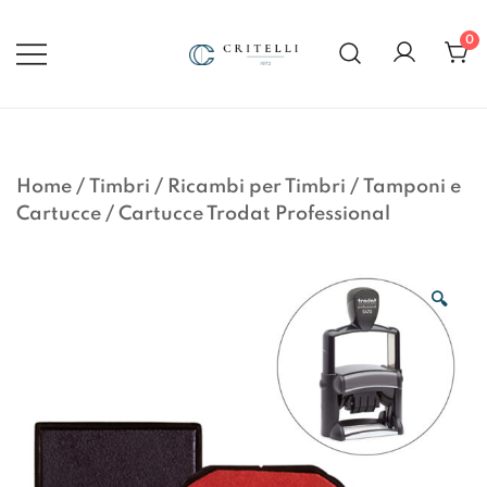
Vai
al
0
contenuto
Soluzioni di Comunicazione
CRITELLI.IT
Visiva dal 1972
Home
/
Timbri
/
Ricambi per Timbri
/
Tamponi e
Cartucce
/
Cartucce Trodat Professional
🔍