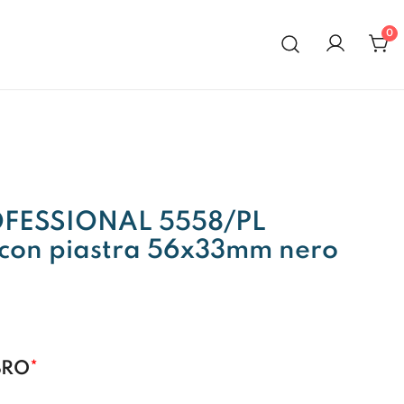
0
al 1972
FESSIONAL 5558/PL
con piastra 56x33mm nero
BRO
*