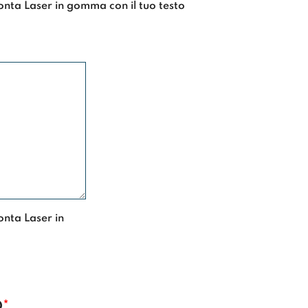
onta Laser in gomma con il tuo testo
onta Laser in
O
*