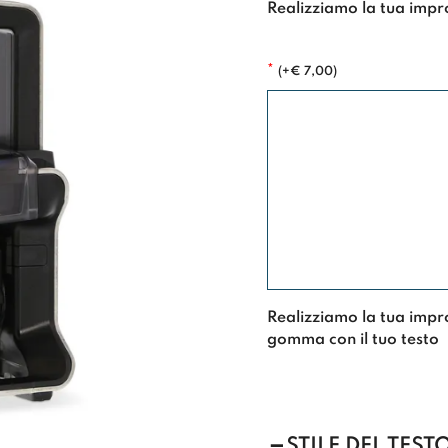
Realizziamo la tua impr
*
(
+
€
7,00
)
Realizziamo la tua impr
gomma con il tuo testo
STILE DEL TEST