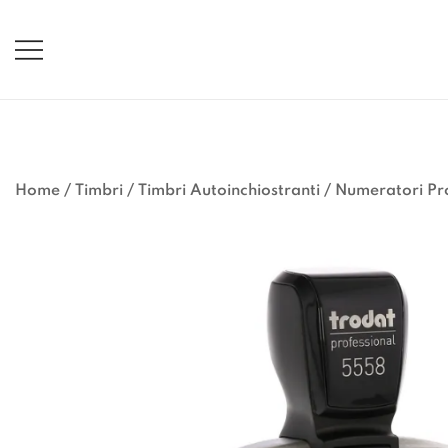
Vai
al
contenuto
Home
/
Timbri
/
Timbri Autoinchiostranti
/
Numeratori Pro