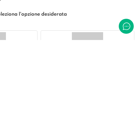
leziona l'opzione desiderata
O
CLASSICO
E
MODERNO CONDENSED
 DEL TESTO
*