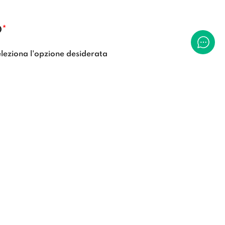
O
*
leziona l'opzione desiderata
O
CLASSICO
E
MODERNO CONDENSED