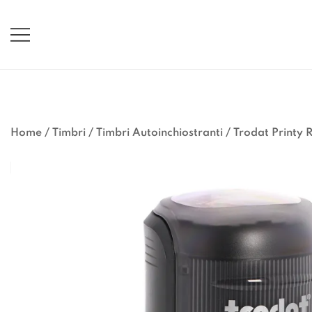
Vai
al
contenuto
Home
/
Timbri
/
Timbri Autoinchiostranti
/
Trodat Printy 