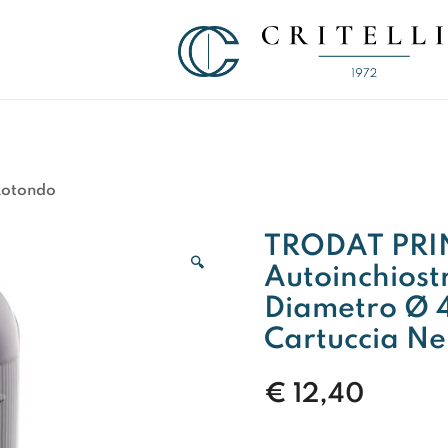
Soluzioni di Comunicazione Visiva d
CRITELLI.IT
Rotondo
TRODAT PRIN
🔍
Autoinchiost
Diametro Ø 4
Cartuccia Ne
€
12,40