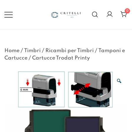
Vai
al
0
contenuto
Soluzioni di Comunicazione
CRITELLI.IT
Visiva dal 1972
Home
/
Timbri
/
Ricambi per Timbri
/
Tamponi e
Cartucce
/
Cartucce Trodat Printy
🔍