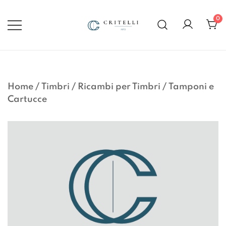
Vai
al
0
contenuto
Soluzioni di Comunicazione
CRITELLI.IT
Visiva dal 1972
Home
/
Timbri
/
Ricambi per Timbri
/
Tamponi e
Cartucce