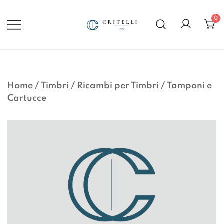
Vai
al
0
contenuto
Soluzioni di Comunicazione
CRITELLI.IT
Visiva dal 1972
Home
/
Timbri
/
Ricambi per Timbri
/
Tamponi e
Cartucce