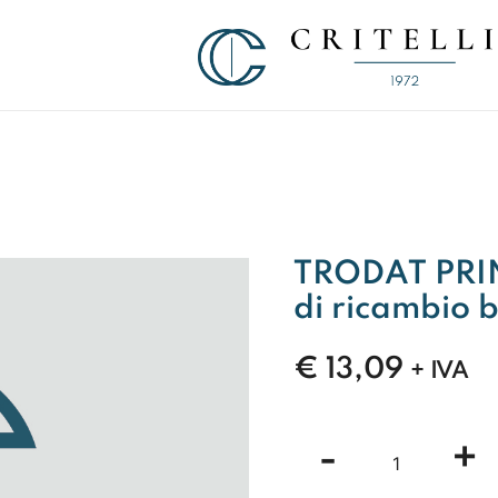
Soluzioni di Comunicazione Visiva d
CRITELLI.IT
TRODAT PRIN
di ricambio b
€
13,09
+ IVA
TRODAT
-
+
PRINTY
6/46040