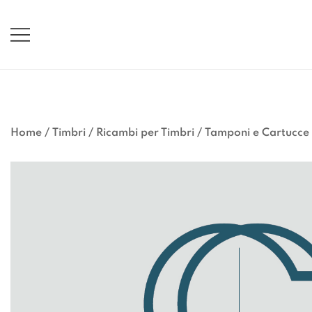
Vai
al
contenuto
Home
/
Timbri
/
Ricambi per Timbri
/
Tamponi e Cartucce