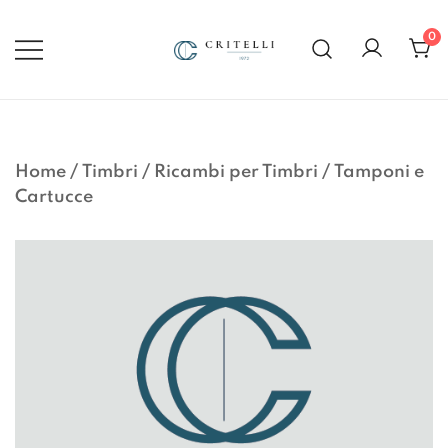
Vai
al
0
contenuto
Soluzioni di Comunicazione
CRITELLI.IT
Visiva dal 1972
Home
/
Timbri
/
Ricambi per Timbri
/
Tamponi e
Cartucce