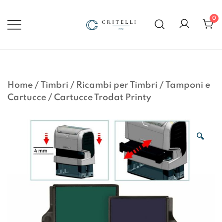
Vai
al
0
contenuto
Soluzioni di Comunicazione
CRITELLI.IT
Visiva dal 1972
Home
/
Timbri
/
Ricambi per Timbri
/
Tamponi e
Cartucce
/
Cartucce Trodat Printy
🔍