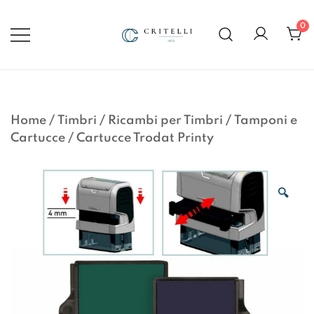
Vai
al
0
contenuto
Soluzioni di Comunicazione
CRITELLI.IT
Visiva dal 1972
Home
/
Timbri
/
Ricambi per Timbri
/
Tamponi e
Cartucce
/
Cartucce Trodat Printy
🔍