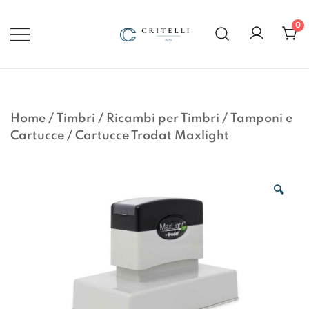
Vai
al
0
contenuto
Soluzioni di Comunicazione
CRITELLI.IT
Visiva dal 1972
Home
/
Timbri
/
Ricambi per Timbri
/
Tamponi e
Cartucce
/
Cartucce Trodat Maxlight
🔍