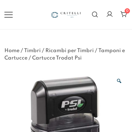
Vai
al
0
contenuto
Soluzioni di Comunicazione
CRITELLI.IT
Visiva dal 1972
Home
/
Timbri
/
Ricambi per Timbri
/
Tamponi e
Cartucce
/
Cartucce Trodat Psi
🔍