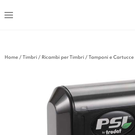
Vai
al
contenuto
Home
/
Timbri
/
Ricambi per Timbri
/
Tamponi e Cartucce