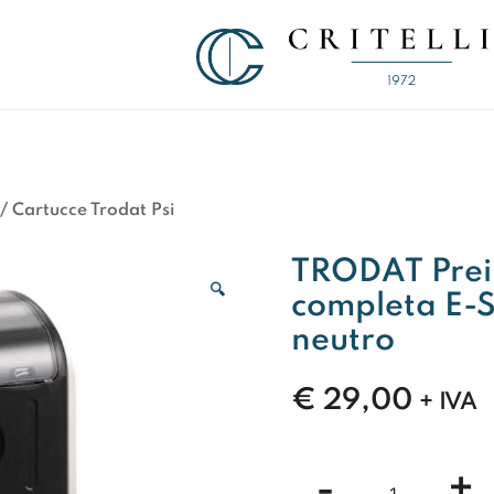
Soluzioni di Comunicazione Visiva d
CRITELLI.IT
/
Cartucce Trodat Psi
TRODAT Prein
🔍
completa E-S
neutro
€
29,00
+ IVA
TRODAT
-
+