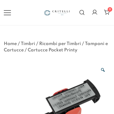
Vai
al
0
contenuto
Soluzioni di Comunicazione
CRITELLI.IT
Visiva dal 1972
Home
/
Timbri
/
Ricambi per Timbri
/
Tamponi e
Cartucce
/
Cartucce Pocket Printy
🔍