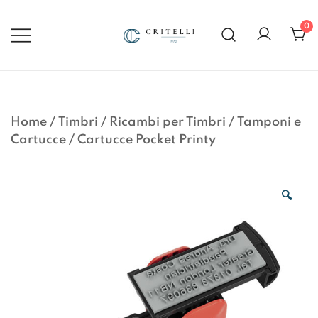
Vai
al
0
contenuto
Soluzioni di Comunicazione
CRITELLI.IT
Visiva dal 1972
Home
/
Timbri
/
Ricambi per Timbri
/
Tamponi e
Cartucce
/
Cartucce Pocket Printy
🔍