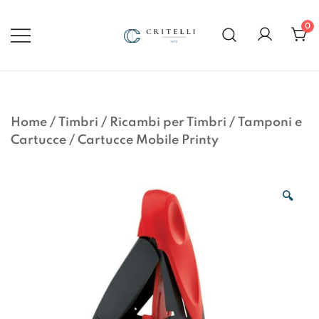
Vai
al
0
contenuto
Soluzioni di Comunicazione
CRITELLI.IT
Visiva dal 1972
Home
/
Timbri
/
Ricambi per Timbri
/
Tamponi e
Cartucce
/
Cartucce Mobile Printy
🔍