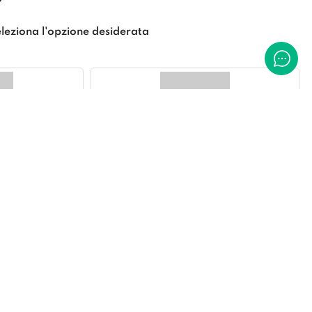
leziona l'opzione desiderata
O
CLASSICO
E
MODERNO CONDENSED
 DEL TESTO
*