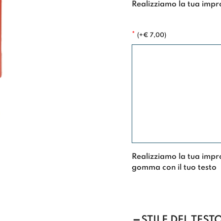
Realizziamo la tua impr
*
(
+
€
7,00
)
Realizziamo la tua impr
gomma con il tuo testo
STILE DEL TEST