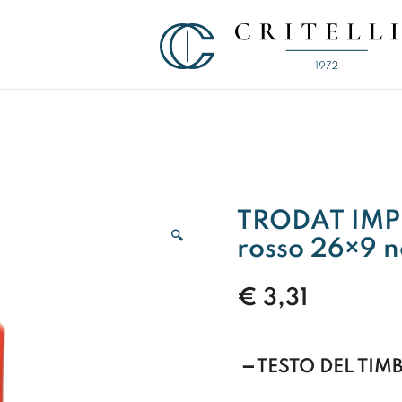
Soluzioni di Comunicazione Visiva d
CRITELLI.IT
TRODAT IMPR
🔍
rosso 26×9 n
€
3,31
TESTO DEL TIM