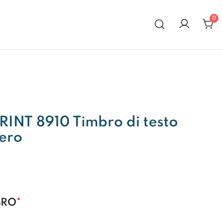
0
al 1972
INT 8910 Timbro di testo
ero
BRO
*