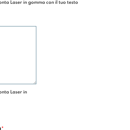
onta Laser in gomma con il tuo testo
onta Laser in
O
*