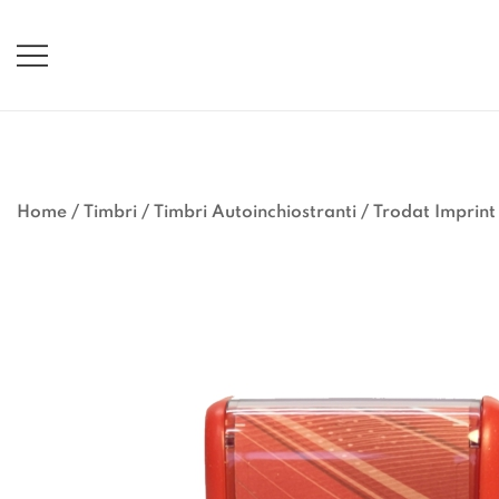
Vai
al
contenuto
Home
/
Timbri
/
Timbri Autoinchiostranti
/
Trodat Imprint