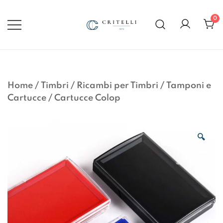
Vai
al
0
contenuto
Soluzioni di Comunicazione
CRITELLI.IT
Visiva dal 1972
Home
/
Timbri
/
Ricambi per Timbri
/
Tamponi e
Cartucce
/
Cartucce Colop
🔍