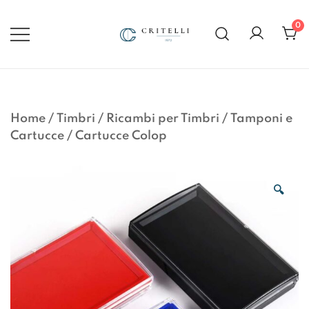
Vai
al
0
contenuto
Soluzioni di Comunicazione
CRITELLI.IT
Visiva dal 1972
Home
/
Timbri
/
Ricambi per Timbri
/
Tamponi e
Cartucce
/
Cartucce Colop
🔍