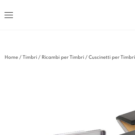
Vai
al
contenuto
Home
/
Timbri
/
Ricambi per Timbri
/
Cuscinetti per Timbri