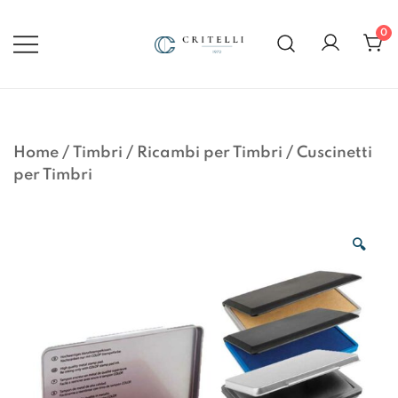
Vai
al
0
contenuto
Soluzioni di Comunicazione
CRITELLI.IT
Visiva dal 1972
Home
/
Timbri
/
Ricambi per Timbri
/
Cuscinetti
per Timbri
🔍