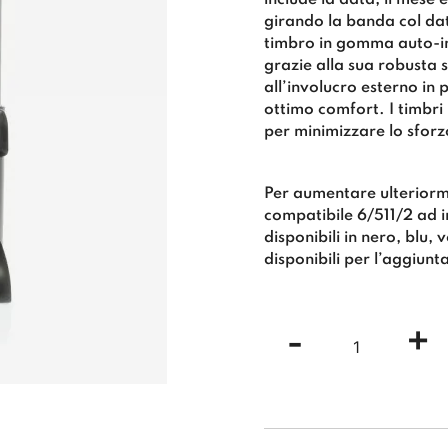
include la data, il mese 
girando la banda col dat
timbro in gomma auto-in
grazie alla sua robusta s
all’involucro esterno in 
ottimo comfort. I timbri
per minimizzare lo sforzo
Per aumentare ulteriorme
compatibile 6/511/2 ad 
disponibili in nero, blu,
disponibili per l’aggiunta
Timbro
-
+
Trodat
Professiona
Datario
54110
85