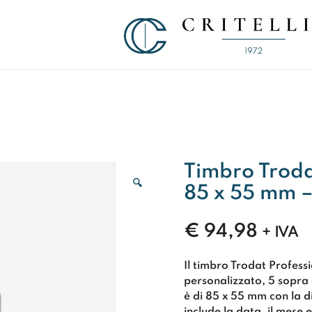
Soluzioni di Comunicazione Visiva d
CRITELLI.IT
Timbro Troda
🔍
85 x 55 mm –
€
94,98
+ IVA
Il timbro Trodat Profess
personalizzato, 5 sopra 
è di 85 x 55 mm con la 