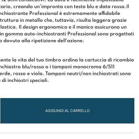
e 12 anni consecutivi. La data è facilmente impostabile
ario, creando un’impronta con testo blu e data rossa.Il
chiostrante Professional è estremamente affidabile
truttura in metallo che, tuttavia, risulta leggera grazie
plastica. Il design ergonomico e il manico assicurano un
 in gomma auto-inchiostranti Professional sono progettati
 dovuto alla ripetizione dell’azione.
nte la vita del tuo timbro ordina la cartuccia di ricambio
inchiostro blu/rosso o i tamponi monocromo 6/511
 verde, rosso e viola. Tamponi neutri/non inchiostrati sono
 di inchiostri speciali.
AGGIUNGI AL CARRELLO
l