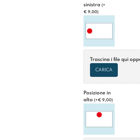
sinistra
(
+
€
9,00
)
Trascina i file qui op
CARICA
Posizione in
alto
(
+
€
9,00
)