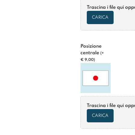
Trascina i file qui op
CARICA
Posizione
centrale
(
+
€
9,00
)
Trascina i file qui op
CARICA