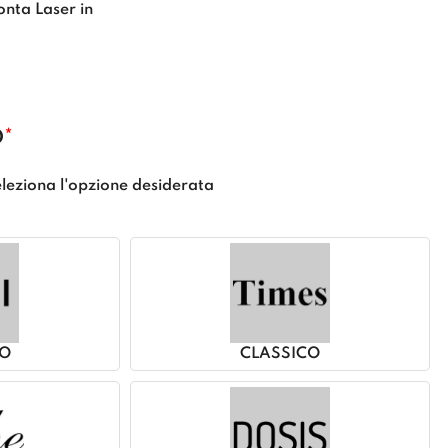
onta Laser in
O
*
leziona l'opzione desiderata
O
CLASSICO