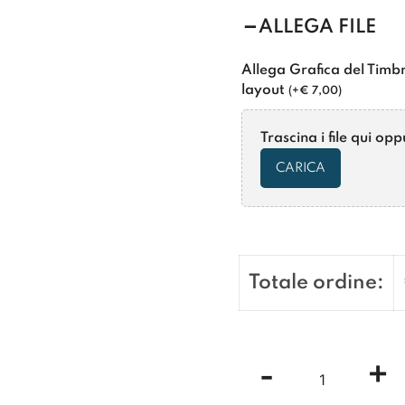
ALLEGA FILE
Allega Grafica del Timb
layout
(
+
€
7,00
)
Trascina i file qui op
CARICA
Totale ordine:
Timbro
-
+
Sigillo
in