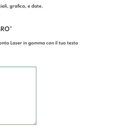
ziali, grafica, e date.
BRO
*
onta Laser in gomma con il tuo testo