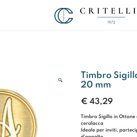
Soluzioni di Comunicazione Visiva d
CRITELLI.IT
Timbro Sigil
🔍
20 mm
€
43,29
Timbro Sigillo in Ottone
ceralacca
Ideale per inviti, parte