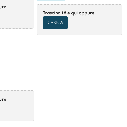
pure
Trascina i file qui oppure
CARICA
pure