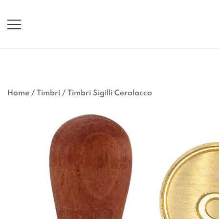
Vai
al
contenuto
Home
/
Timbri
/
Timbri Sigilli Ceralacca