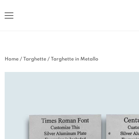
Vai
al
contenuto
Home
/
Targhette
/
Targhette in Metallo