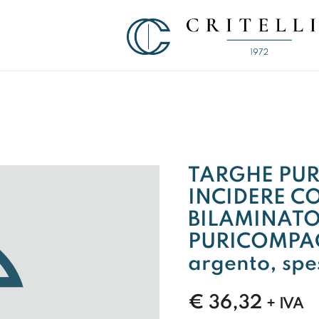
Soluzioni di Comunicazione Visiva d
CRITELLI.IT
TARGHE PU
INCIDERE C
BILAMINATO
PURICOMPACT
argento, sp
€
36,32
+ IVA