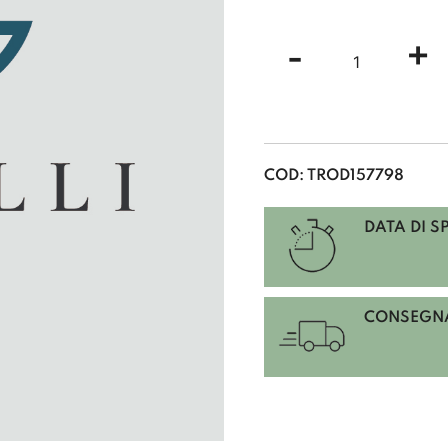
TARGHE
-
+
PURARG30
TARGHE
DA
INCIDERE
CON
PANTOGRA
COD:
TROD157798
NEUTRE
BILAMINAT
DATA DI S
CON
INTERNO
IN
PURICOMP
CONSEGNA
NERO
alluminio
satinato,
argento,
spessore
5mm