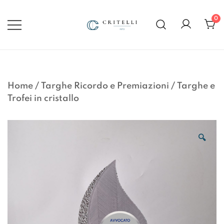
Vai
al
0
contenuto
Soluzioni di Comunicazione
CRITELLI.IT
Visiva dal 1972
Home
/
Targhe Ricordo e Premiazioni
/
Targhe e
Trofei in cristallo
🔍